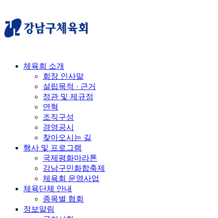
체육회 소개
회장 인사말
설립목적 · 근거
정관 및 제규정
연혁
조직구성
경영공시
찾아오시는 길
행사 및 프로그램
국제평화마라톤
강남구민화합축제
체육회 운영사업
체육단체 안내
종목별 협회
정보알림