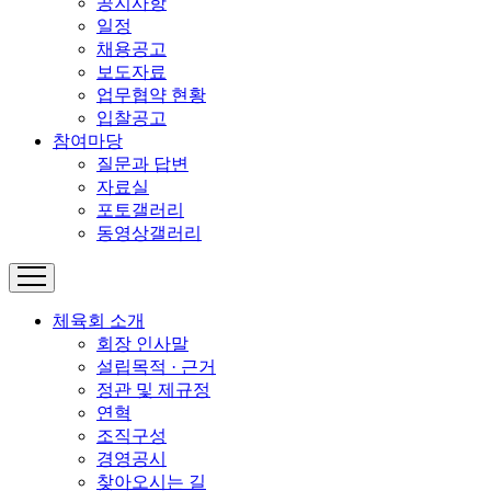
공지사항
일정
채용공고
보도자료
업무협약 현황
입찰공고
참여마당
질문과 답변
자료실
포토갤러리
동영상갤러리
체육회 소개
회장 인사말
설립목적 · 근거
정관 및 제규정
연혁
조직구성
경영공시
찾아오시는 길