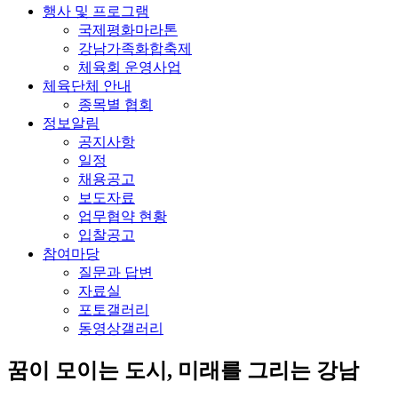
행사 및 프로그램
국제평화마라톤
강남가족화합축제
체육회 운영사업
체육단체 안내
종목별 협회
정보알림
공지사항
일정
채용공고
보도자료
업무협약 현황
입찰공고
참여마당
질문과 답변
자료실
포토갤러리
동영상갤러리
꿈이 모이는 도시, 미래를 그리는
강남