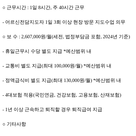
○
근무시간
: 1
일
8
시간
,
주
40
시간 근무
-
어르신전담지도자
1
일
3
회 이상 현장 방문 지도수업 의무
○
보 수
: 2,607,000
원
/
월
(
세전
,
법정부담금 포함
, 2024
년 기준
)
-
휴일근무시 수당 별도 지급
*
예산범위 내
-
교통비 별도 지급
(
최대
100,000
원
/
월
) *
예산범위 내
-
정액급식비 별도 지급
(
최대
130,000
원
/
월
) *
예산범위 내
- 4
대보험 적용
(
국민연금
,
건강보험
,
고용보험
,
산재보험
)
- 1
년 이상 근속하고 퇴직할 경우 퇴직급여 지급
○
기타사항