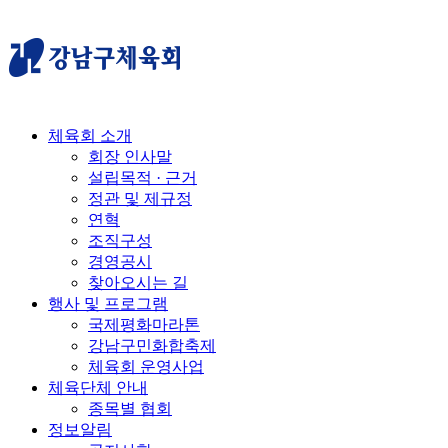
체육회 소개
회장 인사말
설립목적 · 근거
정관 및 제규정
연혁
조직구성
경영공시
찾아오시는 길
행사 및 프로그램
국제평화마라톤
강남구민화합축제
체육회 운영사업
체육단체 안내
종목별 협회
정보알림