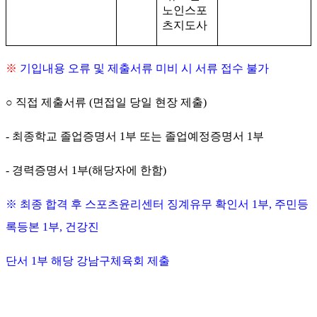
노인스포
츠지도사
※
기입내용 오류 및 제출서류 미비 시 서류 접수 불가
○
직접 제출서류
(
면접일 당일 현장 제출
)
-
최종학교 졸업증명서
1
부 또는 졸업예정증명서
1
부
-
경력증명서
1
부
(
해당자에 한함
)
※
최종 합격 후 스포츠윤리센터 징계유무 확인서
1
부
,
주민등
록등본
1
부
,
건강진
단서
1
부 해당 강남구체육회 제출