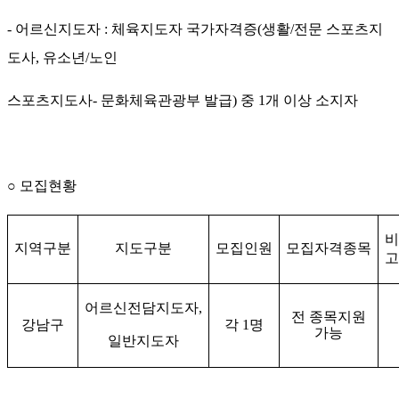
-
어르신지도자
:
체육지도자 국가자격증
(
생활
/
전문 스포츠지
도사
,
유소년
/
노인
스포츠지도사
-
문화체육관광부 발급
)
중
1
개 이상 소지자
○
모집현황
비
지역구분
지도구분
모집인원
모집자격종목
고
어르신전담지도자
,
전 종목지원
강남구
각
1
명
가능
일반지도자