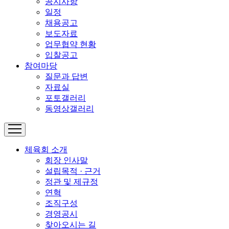
공지사항
일정
채용공고
보도자료
업무협약 현황
입찰공고
참여마당
질문과 답변
자료실
포토갤러리
동영상갤러리
체육회 소개
회장 인사말
설립목적 · 근거
정관 및 제규정
연혁
조직구성
경영공시
찾아오시는 길