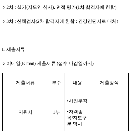
○
2
차
:
실기
(
지도안 심사
),
면접 평가
(1
차 합격자에 한함
)
○
3
차
:
신체검사
(2
차 합격자에 한함
:
건강진단서로 대체
)
□
제출서류
○
이메일
(E-mail)
제출서류
(
접수 마감일까지
)
제출서류
부수
내용
제출방식
•
사진부착
•
자격종
지원서
1
부
목
/
지도구
분 명시