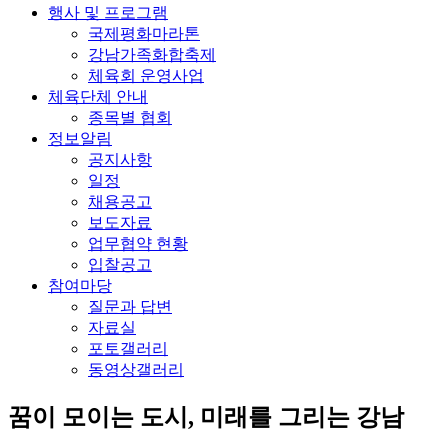
행사 및 프로그램
국제평화마라톤
강남가족화합축제
체육회 운영사업
체육단체 안내
종목별 협회
정보알림
공지사항
일정
채용공고
보도자료
업무협약 현황
입찰공고
참여마당
질문과 답변
자료실
포토갤러리
동영상갤러리
꿈이 모이는 도시, 미래를 그리는
강남