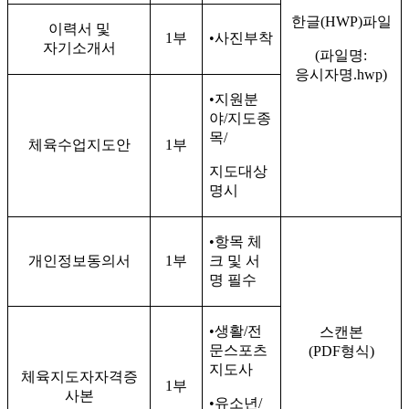
한글
(HWP)
파일
이력서 및
1
부
•
사진부착
자기소개서
(
파일명
:
응시자명
.hwp)
•
지원분
야
/
지도종
목
/
체육수업지도안
1
부
지도대상
명시
•
항목 체
개인정보동의서
1
부
크 및 서
명 필수
•
생활
/
전
스캔본
문스포츠
(PDF
형식
)
지도사
체육지도자자격증
1
부
사본
•
유소년
/