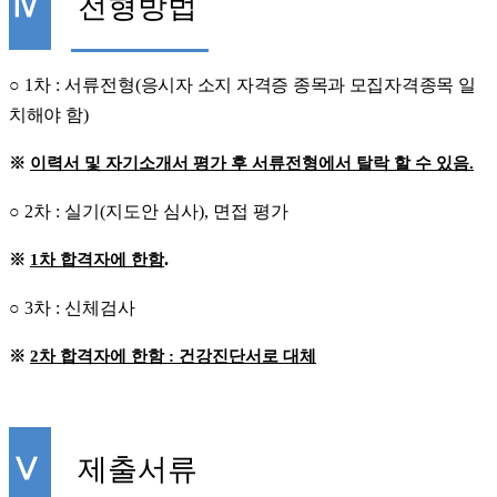
Ⅳ
전형방법
○
1
차
:
서류전형
(
응시자 소지 자격증 종목과 모집자격종목 일
치해야 함
)
※
이력서 및 자기소개서 평가 후 서류전형에서 탈락 할 수 있음
.
○
2
차
:
실기
(
지도안 심사
),
면접 평가
.
※
1
차 합격자에 한함
○
3
차
:
신체검사
※
2
차 합격자에 한함
:
건강진단서로 대체
Ⅴ
제출서류