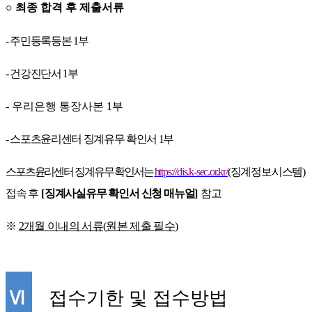
○
최종 합격 후 제출서류
-
주민등록등본
1
부
-
건강진단서
1
부
-
우리은행 통장사본
1
부
-
스포츠윤리센터 징계유무 확인서
1
부
스포츠윤리센터 징계유무 확인서는
https://dis.k-sec.or.kr/
(
징계정보시스템
)
접속
후
[
징계사실유무 확인서 신청 매뉴얼
]
참고
※
2
개월 이내의 서류
(
원본 제출 필수
)
Ⅵ
접수기한 및 접수방법