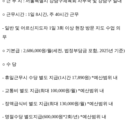
○
근 무 지
:
서울특별시 강남구체육회 사무국 및 강남구 일대
○
근무시간
: 1
일
8
시간
,
주
40
시간 근무
-
일반 및 어르신지도자
1
일
3
회 이상 현장 방문 지도 수업 의
무
○
기본급
: 2,686,000
원
/
월
(
세전
,
법정부담금 포함
, 2025
년 기준
)
○
수 당
-
휴일근무시 수당 별도 지급
(1
시간
17,890
원
) *
예산범위 내
-
교통비 별도 지급
(
최대
100,000
원
/
월
) *
예산범위 내
-
정액급식비 별도 지급
(
최대
130,000
원
/
월
) *
예산범위 내
-
명절수당 별도지급
(600,000
원
*2
회
/
년
) *
예산범위 내