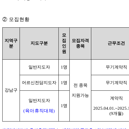
②
모집현황
모
지역구
집
모집자격
지도구분
근무조건
분
인
종목
원
일반지도자
1
명
무기계약직
어르신전담지도자
1
명
무기계약직
전 종목
강남구
지원가능
계약직
일반지도자
1
명
2025.04.01.~2025.
(
육아휴직대체
)
(9
개월
)