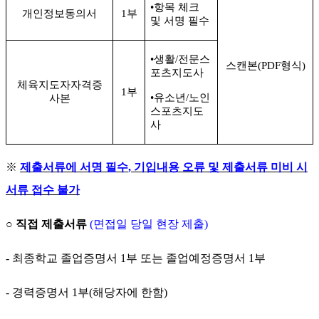
•
항목 체크
개인정보동의서
1
부
및 서명 필수
•
생활
/
전문스
스캔본
(PDF
형식
)
포츠지도사
체육지도자자격증
1
부
•
유소년
/
노인
사본
스포츠지도
사
※
제출서류에 서명 필수
,
기입내용 오류 및 제출서류 미비 시
서류 접수 불가
○
직접 제출서류
(
면접일 당일 현장 제출
)
-
최종학교 졸업증명서
1
부 또는 졸업예정증명서
1
부
-
경력증명서
1
부
(
해당자에 한함
)