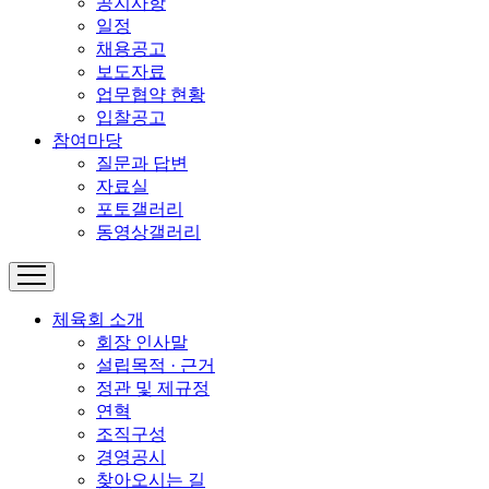
공지사항
일정
채용공고
보도자료
업무협약 현황
입찰공고
참여마당
질문과 답변
자료실
포토갤러리
동영상갤러리
체육회 소개
회장 인사말
설립목적 · 근거
정관 및 제규정
연혁
조직구성
경영공시
찾아오시는 길