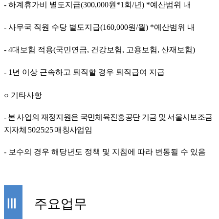
-
하계휴가비 별도지급
(300,000
원
*1
회
/
년
) *
예산범위 내
-
사무국 직원 수당 별도지급
(160,000
원
/
월
) *
예산범위 내
- 4
대보험 적용
(
국민연금
,
건강보험
,
고용보험
,
산재보험
)
- 1
년 이상 근속하고 퇴직할 경우 퇴직급여 지급
○
기타사항
-
본 사업의 재정지원은 국민체육진흥공단 기금 및 서울시보조금
지자체
50:25:25
매칭사업임
-
보수의 경우 해당년도 정책 및 지침에 따라 변동될 수 있음
Ⅲ
주요업무