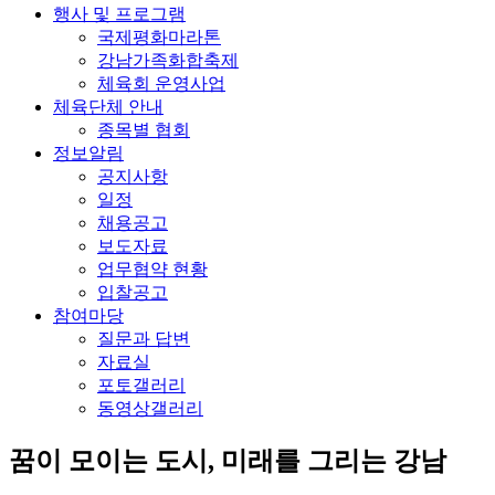
행사 및 프로그램
국제평화마라톤
강남가족화합축제
체육회 운영사업
체육단체 안내
종목별 협회
정보알림
공지사항
일정
채용공고
보도자료
업무협약 현황
입찰공고
참여마당
질문과 답변
자료실
포토갤러리
동영상갤러리
꿈이 모이는 도시, 미래를 그리는
강남