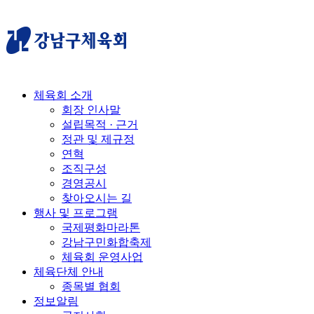
체육회 소개
회장 인사말
설립목적 · 근거
정관 및 제규정
연혁
조직구성
경영공시
찾아오시는 길
행사 및 프로그램
국제평화마라톤
강남구민화합축제
체육회 운영사업
체육단체 안내
종목별 협회
정보알림