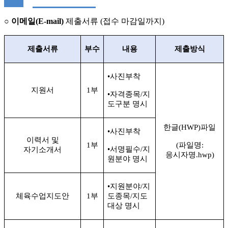
○
이메일
(E-mail)
제출서류
(
접수 마감일까지
)
제출서류
부수
내용
제출방식
•
사진부착
지원서
1
부
•
자격종목
/
지
도구분 명시
한글
(HWP)
파일
•
사진부착
이력서 및
1
부
(
파일명
:
•
서명필수
/
지
자기소개서
응시자명
.hwp)
원분야 명시
•
지원분야
/
지
체육수업지도안
1
부
도종목
/
지도
대상 명시