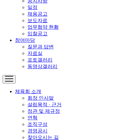
공지사항
일정
채용공고
보도자료
업무협약 현황
입찰공고
참여마당
질문과 답변
자료실
포토갤러리
동영상갤러리
체육회 소개
회장 인사말
설립목적 · 근거
정관 및 제규정
연혁
조직구성
경영공시
찾아오시는 길