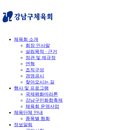
체육회 소개
회장 인사말
설립목적 · 근거
정관 및 제규정
연혁
조직구성
경영공시
찾아오시는 길
행사 및 프로그램
국제평화마라톤
강남구민화합축제
체육회 운영사업
체육단체 안내
종목별 협회
정보알림