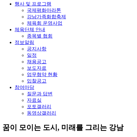
행사 및 프로그램
국제평화마라톤
강남가족화합축제
체육회 운영사업
체육단체 안내
종목별 협회
정보알림
공지사항
일정
채용공고
보도자료
업무협약 현황
입찰공고
참여마당
질문과 답변
자료실
포토갤러리
동영상갤러리
꿈이 모이는 도시, 미래를 그리는
강남