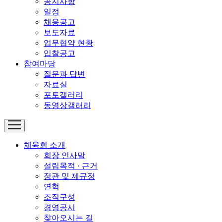
공지사항
일정
채용공고
보도자료
업무협약 현황
입찰공고
참여마당
질문과 답변
자료실
포토갤러리
동영상갤러리
체육회 소개
회장 인사말
설립목적 · 근거
정관 및 제규정
연혁
조직구성
경영공시
찾아오시는 길