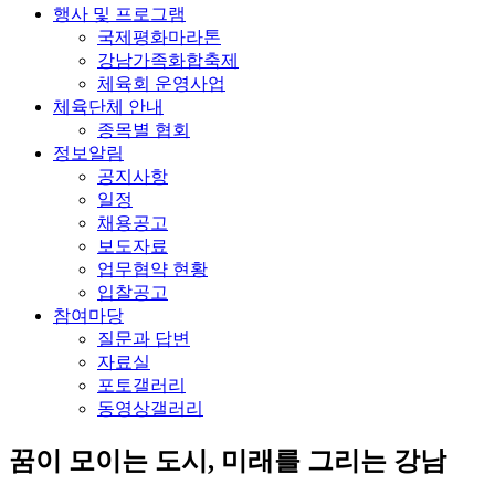
행사 및 프로그램
국제평화마라톤
강남가족화합축제
체육회 운영사업
체육단체 안내
종목별 협회
정보알림
공지사항
일정
채용공고
보도자료
업무협약 현황
입찰공고
참여마당
질문과 답변
자료실
포토갤러리
동영상갤러리
꿈이 모이는 도시, 미래를 그리는
강남