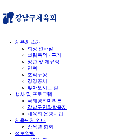
체육회 소개
회장 인사말
설립목적 · 근거
정관 및 제규정
연혁
조직구성
경영공시
찾아오시는 길
행사 및 프로그램
국제평화마라톤
강남구민화합축제
체육회 운영사업
체육단체 안내
종목별 협회
정보알림