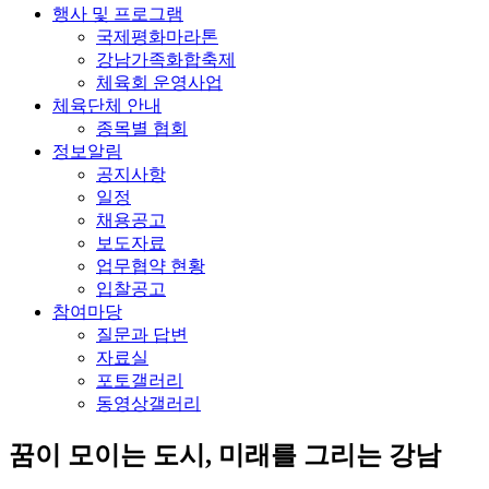
행사 및 프로그램
국제평화마라톤
강남가족화합축제
체육회 운영사업
체육단체 안내
종목별 협회
정보알림
공지사항
일정
채용공고
보도자료
업무협약 현황
입찰공고
참여마당
질문과 답변
자료실
포토갤러리
동영상갤러리
꿈이 모이는 도시, 미래를 그리는
강남