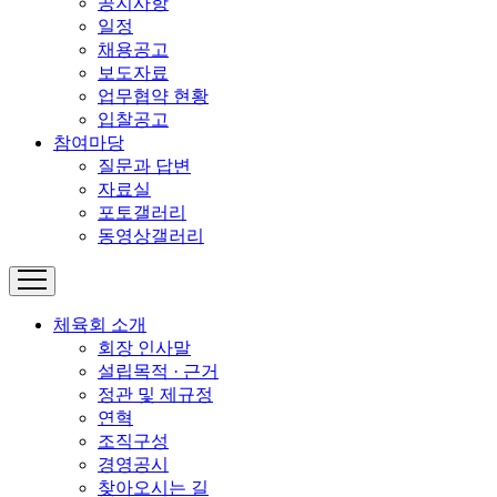
공지사항
일정
채용공고
보도자료
업무협약 현황
입찰공고
참여마당
질문과 답변
자료실
포토갤러리
동영상갤러리
체육회 소개
회장 인사말
설립목적 · 근거
정관 및 제규정
연혁
조직구성
경영공시
찾아오시는 길