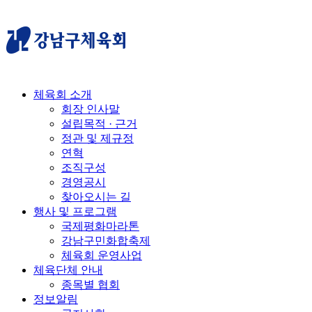
체육회 소개
회장 인사말
설립목적 · 근거
정관 및 제규정
연혁
조직구성
경영공시
찾아오시는 길
행사 및 프로그램
국제평화마라톤
강남구민화합축제
체육회 운영사업
체육단체 안내
종목별 협회
정보알림