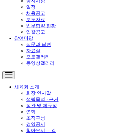
공지사항
일정
채용공고
보도자료
업무협약 현황
입찰공고
참여마당
질문과 답변
자료실
포토갤러리
동영상갤러리
체육회 소개
회장 인사말
설립목적 · 근거
정관 및 제규정
연혁
조직구성
경영공시
찾아오시는 길