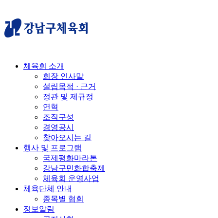
체육회 소개
회장 인사말
설립목적 · 근거
정관 및 제규정
연혁
조직구성
경영공시
찾아오시는 길
행사 및 프로그램
국제평화마라톤
강남구민화합축제
체육회 운영사업
체육단체 안내
종목별 협회
정보알림