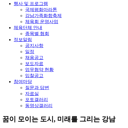
행사 및 프로그램
국제평화마라톤
강남가족화합축제
체육회 운영사업
체육단체 안내
종목별 협회
정보알림
공지사항
일정
채용공고
보도자료
업무협약 현황
입찰공고
참여마당
질문과 답변
자료실
포토갤러리
동영상갤러리
꿈이 모이는 도시, 미래를 그리는
강남