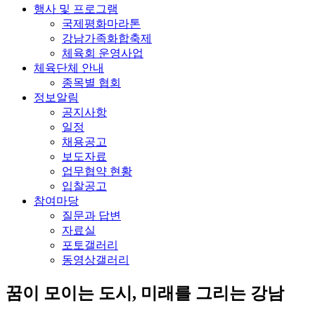
행사 및 프로그램
국제평화마라톤
강남가족화합축제
체육회 운영사업
체육단체 안내
종목별 협회
정보알림
공지사항
일정
채용공고
보도자료
업무협약 현황
입찰공고
참여마당
질문과 답변
자료실
포토갤러리
동영상갤러리
꿈이 모이는 도시, 미래를 그리는
강남