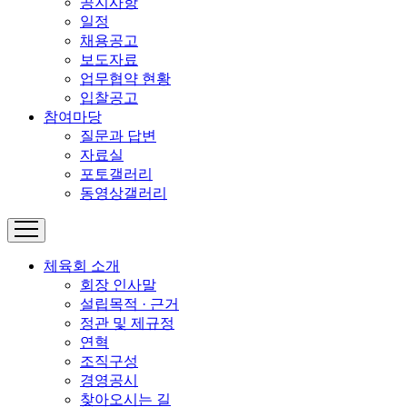
공지사항
일정
채용공고
보도자료
업무협약 현황
입찰공고
참여마당
질문과 답변
자료실
포토갤러리
동영상갤러리
체육회 소개
회장 인사말
설립목적 · 근거
정관 및 제규정
연혁
조직구성
경영공시
찾아오시는 길