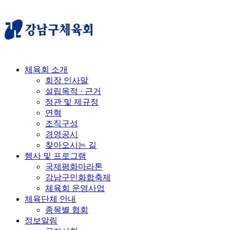
체육회 소개
회장 인사말
설립목적 · 근거
정관 및 제규정
연혁
조직구성
경영공시
찾아오시는 길
행사 및 프로그램
국제평화마라톤
강남구민화합축제
체육회 운영사업
체육단체 안내
종목별 협회
정보알림