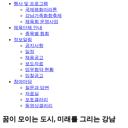
행사 및 프로그램
국제평화마라톤
강남가족화합축제
체육회 운영사업
체육단체 안내
종목별 협회
정보알림
공지사항
일정
채용공고
보도자료
업무협약 현황
입찰공고
참여마당
질문과 답변
자료실
포토갤러리
동영상갤러리
꿈이 모이는 도시, 미래를 그리는
강남