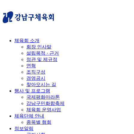
체육회 소개
회장 인사말
설립목적 · 근거
정관 및 제규정
연혁
조직구성
경영공시
찾아오시는 길
행사 및 프로그램
국제평화마라톤
강남구민화합축제
체육회 운영사업
체육단체 안내
종목별 협회
정보알림