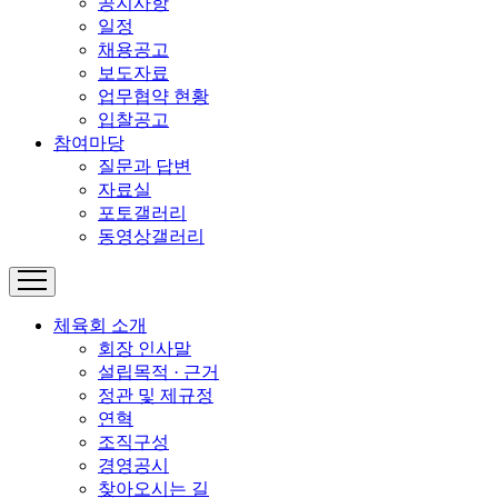
공지사항
일정
채용공고
보도자료
업무협약 현황
입찰공고
참여마당
질문과 답변
자료실
포토갤러리
동영상갤러리
체육회 소개
회장 인사말
설립목적 · 근거
정관 및 제규정
연혁
조직구성
경영공시
찾아오시는 길