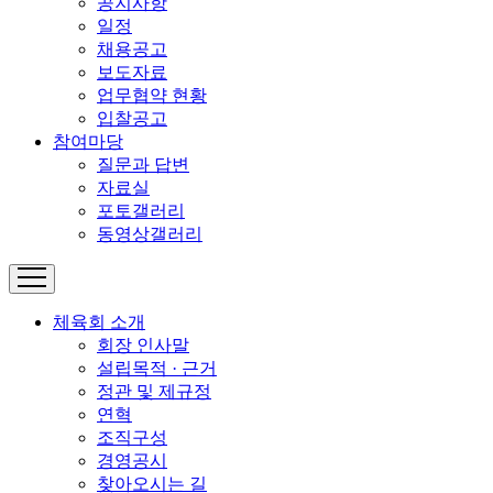
공지사항
일정
채용공고
보도자료
업무협약 현황
입찰공고
참여마당
질문과 답변
자료실
포토갤러리
동영상갤러리
체육회 소개
회장 인사말
설립목적 · 근거
정관 및 제규정
연혁
조직구성
경영공시
찾아오시는 길