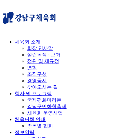
체육회 소개
회장 인사말
설립목적 · 근거
정관 및 제규정
연혁
조직구성
경영공시
찾아오시는 길
행사 및 프로그램
국제평화마라톤
강남구민화합축제
체육회 운영사업
체육단체 안내
종목별 협회
정보알림