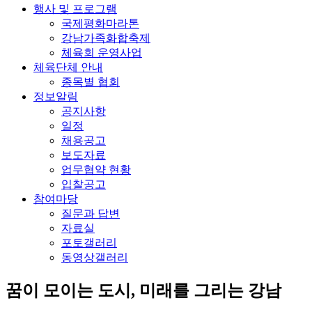
행사 및 프로그램
국제평화마라톤
강남가족화합축제
체육회 운영사업
체육단체 안내
종목별 협회
정보알림
공지사항
일정
채용공고
보도자료
업무협약 현황
입찰공고
참여마당
질문과 답변
자료실
포토갤러리
동영상갤러리
꿈이 모이는 도시, 미래를 그리는
강남