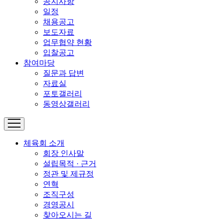
공지사항
일정
채용공고
보도자료
업무협약 현황
입찰공고
참여마당
질문과 답변
자료실
포토갤러리
동영상갤러리
체육회 소개
회장 인사말
설립목적 · 근거
정관 및 제규정
연혁
조직구성
경영공시
찾아오시는 길