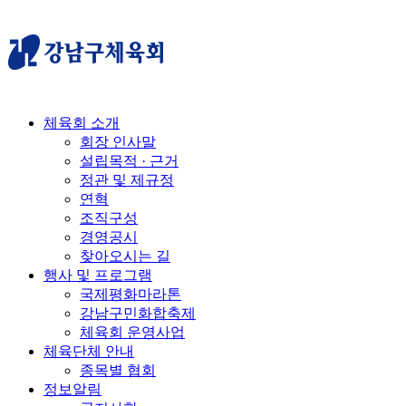
체육회 소개
회장 인사말
설립목적 · 근거
정관 및 제규정
연혁
조직구성
경영공시
찾아오시는 길
행사 및 프로그램
국제평화마라톤
강남구민화합축제
체육회 운영사업
체육단체 안내
종목별 협회
정보알림