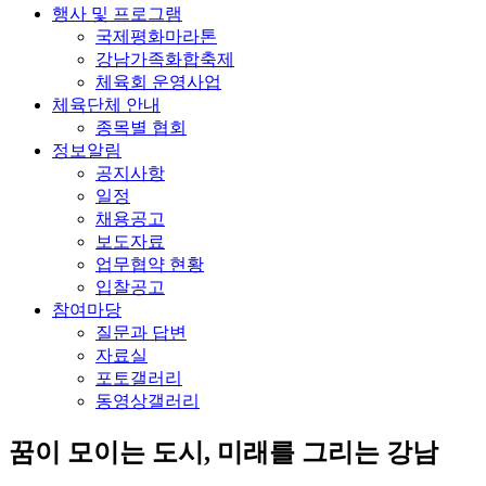
행사 및 프로그램
국제평화마라톤
강남가족화합축제
체육회 운영사업
체육단체 안내
종목별 협회
정보알림
공지사항
일정
채용공고
보도자료
업무협약 현황
입찰공고
참여마당
질문과 답변
자료실
포토갤러리
동영상갤러리
꿈이 모이는 도시, 미래를 그리는
강남