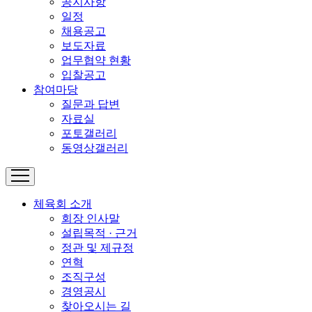
공지사항
일정
채용공고
보도자료
업무협약 현황
입찰공고
참여마당
질문과 답변
자료실
포토갤러리
동영상갤러리
체육회 소개
회장 인사말
설립목적 · 근거
정관 및 제규정
연혁
조직구성
경영공시
찾아오시는 길