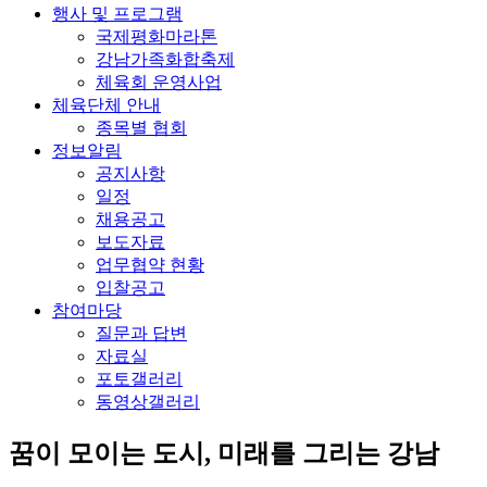
행사 및 프로그램
국제평화마라톤
강남가족화합축제
체육회 운영사업
체육단체 안내
종목별 협회
정보알림
공지사항
일정
채용공고
보도자료
업무협약 현황
입찰공고
참여마당
질문과 답변
자료실
포토갤러리
동영상갤러리
꿈이 모이는 도시, 미래를 그리는
강남