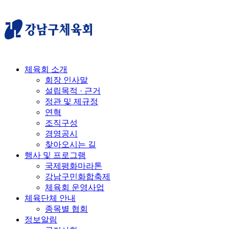
체육회 소개
회장 인사말
설립목적 · 근거
정관 및 제규정
연혁
조직구성
경영공시
찾아오시는 길
행사 및 프로그램
국제평화마라톤
강남구민화합축제
체육회 운영사업
체육단체 안내
종목별 협회
정보알림