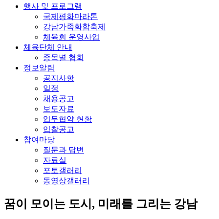
행사 및 프로그램
국제평화마라톤
강남가족화합축제
체육회 운영사업
체육단체 안내
종목별 협회
정보알림
공지사항
일정
채용공고
보도자료
업무협약 현황
입찰공고
참여마당
질문과 답변
자료실
포토갤러리
동영상갤러리
꿈이 모이는 도시, 미래를 그리는
강남