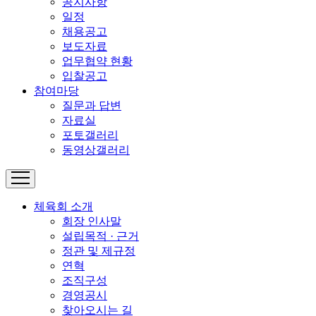
공지사항
일정
채용공고
보도자료
업무협약 현황
입찰공고
참여마당
질문과 답변
자료실
포토갤러리
동영상갤러리
체육회 소개
회장 인사말
설립목적 · 근거
정관 및 제규정
연혁
조직구성
경영공시
찾아오시는 길