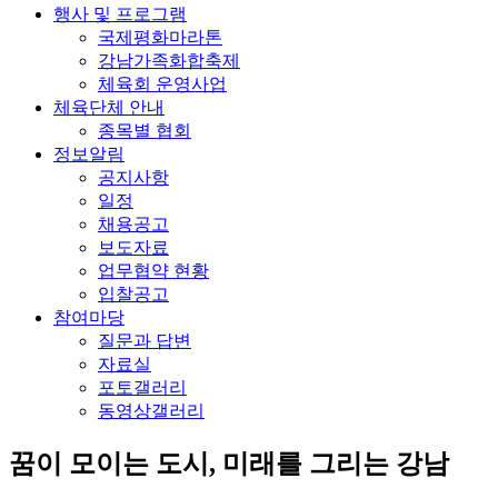
행사 및 프로그램
국제평화마라톤
강남가족화합축제
체육회 운영사업
체육단체 안내
종목별 협회
정보알림
공지사항
일정
채용공고
보도자료
업무협약 현황
입찰공고
참여마당
질문과 답변
자료실
포토갤러리
동영상갤러리
꿈이 모이는 도시, 미래를 그리는
강남