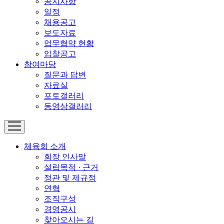
공지사항
일정
채용공고
보도자료
업무협약 현황
입찰공고
참여마당
질문과 답변
자료실
포토갤러리
동영상갤러리
체육회 소개
회장 인사말
설립목적 · 근거
정관 및 제규정
연혁
조직구성
경영공시
찾아오시는 길