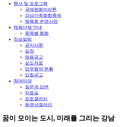
행사 및 프로그램
국제평화마라톤
강남가족화합축제
체육회 운영사업
체육단체 안내
종목별 협회
정보알림
공지사항
일정
채용공고
보도자료
업무협약 현황
입찰공고
참여마당
질문과 답변
자료실
포토갤러리
동영상갤러리
꿈이 모이는 도시, 미래를 그리는
강남