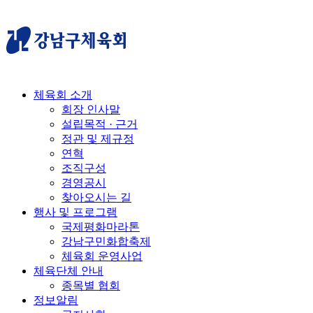
체육회 소개
회장 인사말
설립목적 · 근거
정관 및 제규정
연혁
조직구성
경영공시
찾아오시는 길
행사 및 프로그램
국제평화마라톤
강남구민화합축제
체육회 운영사업
체육단체 안내
종목별 협회
정보알림