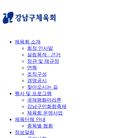
체육회 소개
회장 인사말
설립목적 · 근거
정관 및 제규정
연혁
조직구성
경영공시
찾아오시는 길
행사 및 프로그램
국제평화마라톤
강남구민화합축제
체육회 운영사업
체육단체 안내
종목별 협회
정보알림