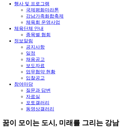
행사 및 프로그램
국제평화마라톤
강남가족화합축제
체육회 운영사업
체육단체 안내
종목별 협회
정보알림
공지사항
일정
채용공고
보도자료
업무협약 현황
입찰공고
참여마당
질문과 답변
자료실
포토갤러리
동영상갤러리
꿈이 모이는 도시, 미래를 그리는
강남