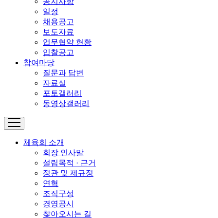
공지사항
일정
채용공고
보도자료
업무협약 현황
입찰공고
참여마당
질문과 답변
자료실
포토갤러리
동영상갤러리
체육회 소개
회장 인사말
설립목적 · 근거
정관 및 제규정
연혁
조직구성
경영공시
찾아오시는 길