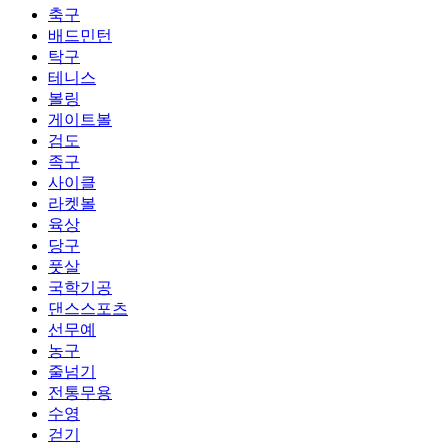
축구
배드민턴
탁구
테니스
볼링
게이트볼
검도
족구
사이클
라켓볼
육상
당구
풋살
국학기공
댄스스포츠
선무예
농구
줄넘기
전통무용
수영
걷기