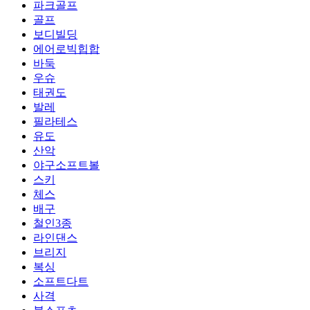
파크골프
골프
보디빌딩
에어로빅힙합
바둑
우슈
태권도
발레
필라테스
유도
산악
야구소프트볼
스키
체스
배구
철인3종
라인댄스
브리지
복싱
소프트다트
사격