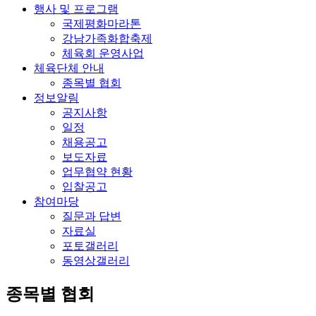
행사 및 프로그램
국제평화마라톤
강남가족화합축제
체육회 운영사업
체육단체 안내
종목별 협회
정보알림
공지사항
일정
채용공고
보도자료
업무협약 현황
입찰공고
참여마당
질문과 답변
자료실
포토갤러리
동영상갤러리
종목별 협회