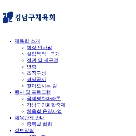
체육회 소개
회장 인사말
설립목적 · 근거
정관 및 제규정
연혁
조직구성
경영공시
찾아오시는 길
행사 및 프로그램
국제평화마라톤
강남구민화합축제
체육회 운영사업
체육단체 안내
종목별 협회
정보알림