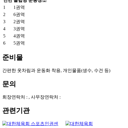
연번
클럽명
운동장소
1
1권역
2
6권역
3
2권역
4
3권역
5
4권역
6
5권역
준비물
간편한 옷차림과 운동화 착용, 개인물품(생수, 수건 등)
문의
회장연락처 : , 사무장연락처 :
관련기관