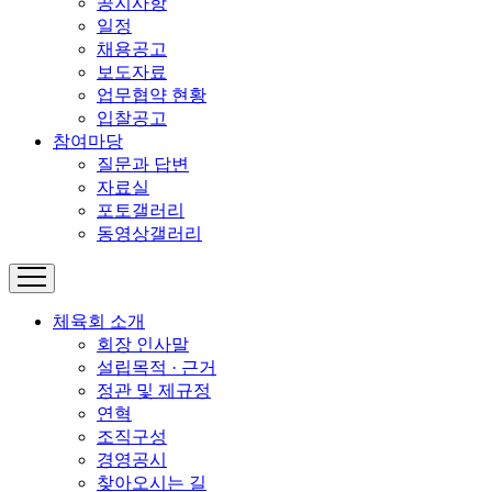
공지사항
일정
채용공고
보도자료
업무협약 현황
입찰공고
참여마당
질문과 답변
자료실
포토갤러리
동영상갤러리
체육회 소개
회장 인사말
설립목적 · 근거
정관 및 제규정
연혁
조직구성
경영공시
찾아오시는 길