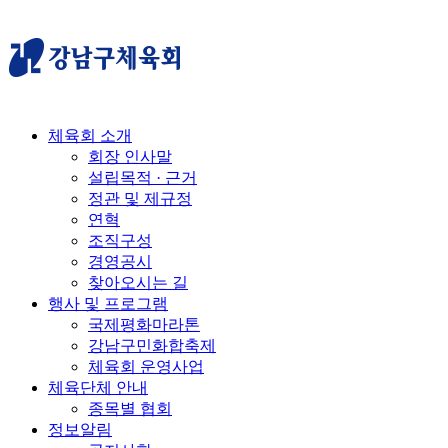
체육회 소개
회장 인사말
설립목적 · 근거
정관 및 제규정
연혁
조직구성
경영공시
찾아오시는 길
행사 및 프로그램
국제평화마라톤
강남구민화합축제
체육회 운영사업
체육단체 안내
종목별 협회
정보알림