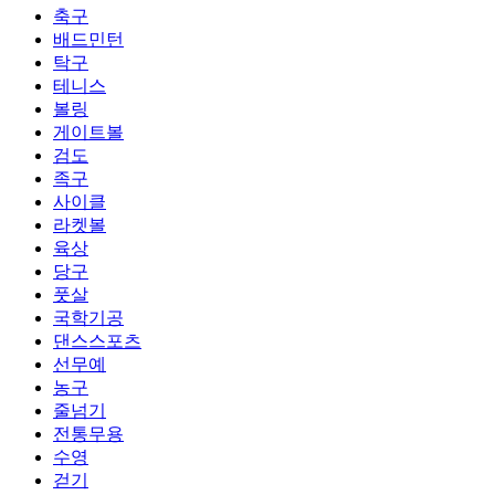
축구
배드민턴
탁구
테니스
볼링
게이트볼
검도
족구
사이클
라켓볼
육상
당구
풋살
국학기공
댄스스포츠
선무예
농구
줄넘기
전통무용
수영
걷기