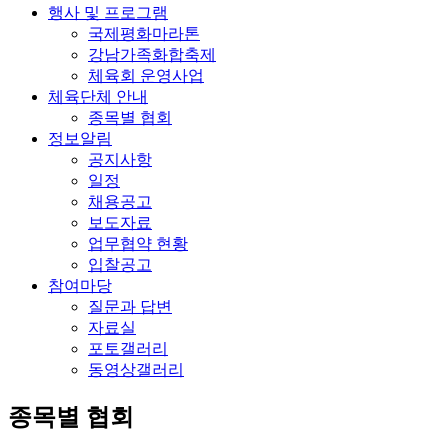
행사 및 프로그램
국제평화마라톤
강남가족화합축제
체육회 운영사업
체육단체 안내
종목별 협회
정보알림
공지사항
일정
채용공고
보도자료
업무협약 현황
입찰공고
참여마당
질문과 답변
자료실
포토갤러리
동영상갤러리
종목별 협회