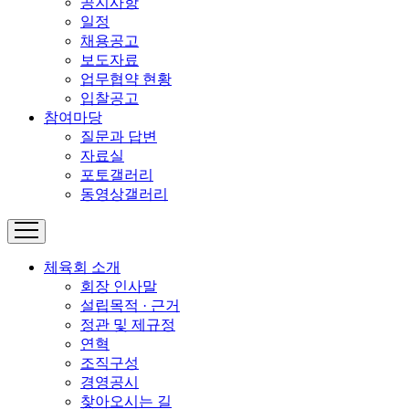
공지사항
일정
채용공고
보도자료
업무협약 현황
입찰공고
참여마당
질문과 답변
자료실
포토갤러리
동영상갤러리
체육회 소개
회장 인사말
설립목적 · 근거
정관 및 제규정
연혁
조직구성
경영공시
찾아오시는 길