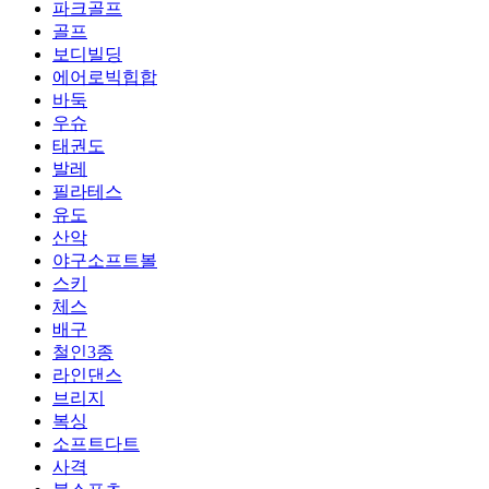
파크골프
골프
보디빌딩
에어로빅힙합
바둑
우슈
태권도
발레
필라테스
유도
산악
야구소프트볼
스키
체스
배구
철인3종
라인댄스
브리지
복싱
소프트다트
사격