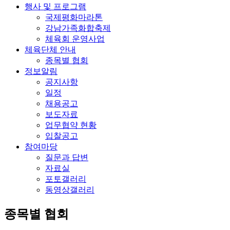
행사 및 프로그램
국제평화마라톤
강남가족화합축제
체육회 운영사업
체육단체 안내
종목별 협회
정보알림
공지사항
일정
채용공고
보도자료
업무협약 현황
입찰공고
참여마당
질문과 답변
자료실
포토갤러리
동영상갤러리
종목별 협회