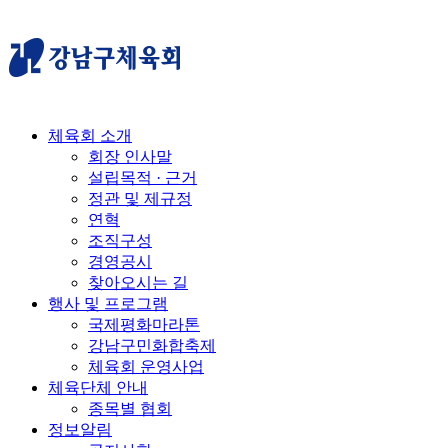
체육회 소개
회장 인사말
설립목적 · 근거
정관 및 제규정
연혁
조직구성
경영공시
찾아오시는 길
행사 및 프로그램
국제평화마라톤
강남구민화합축제
체육회 운영사업
체육단체 안내
종목별 협회
정보알림