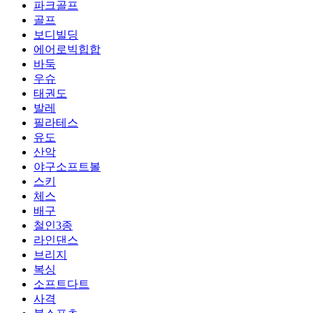
파크골프
골프
보디빌딩
에어로빅힙합
바둑
우슈
태권도
발레
필라테스
유도
산악
야구소프트볼
스키
체스
배구
철인3종
라인댄스
브리지
복싱
소프트다트
사격