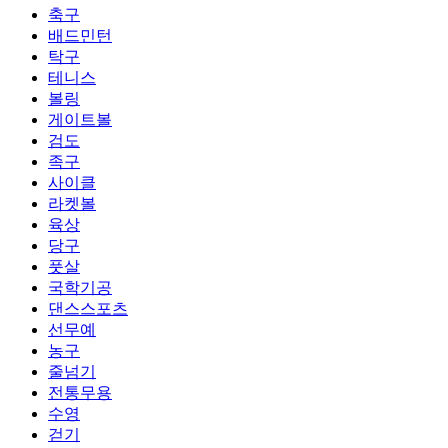
축구
배드민턴
탁구
테니스
볼링
게이트볼
검도
족구
사이클
라켓볼
육상
당구
풋살
국학기공
댄스스포츠
선무예
농구
줄넘기
전통무용
수영
걷기