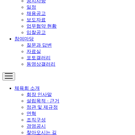
공지사항
일정
채용공고
보도자료
업무협약 현황
입찰공고
참여마당
질문과 답변
자료실
포토갤러리
동영상갤러리
체육회 소개
회장 인사말
설립목적 · 근거
정관 및 제규정
연혁
조직구성
경영공시
찾아오시는 길